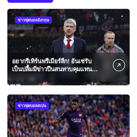
ข่าวฟุตบอลอังกฤษ
อยากรีเทิร์นพรีเมียร์ลีก! อันเช่รับ
เป็นปลื้มมีข่าวปืนสนทาบคุมแทน
เวนเกอร์
ข่าวฟุตบอลสเปน