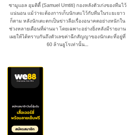
ซามูแอล อุมติตี้ (Samuel Umtiti) กองหลังตัวเก่งของทีมไว้
แน่นอน แม้ว่าจะต้องการเก็บนักเตะไว้กับทีมในระยะยาว
ก็ตาม หลังนักเตะตกเป็นข่าวลือเรื่องอนาคตอย่างหนักใน
ช่วงหลายเดือนที่ผ่านมา โดยเฉพาะอย่างยิ่งหลังมีรายงาน
เผยให้ได้ทราบกันถึงตัวเลขค่าฉีกสัญญาของนักเตะที่อยู่ที่
60 ล้านยูโรเท่านั้น...