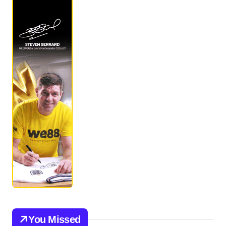
You Missed