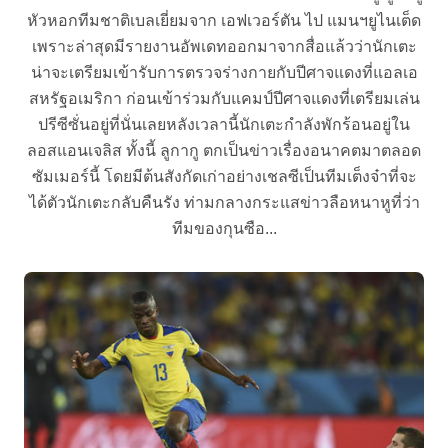
หัวหอกทีมชาติเบลเยี่ยมจาก เอฟเวอร์ตัน ไป แมนฯยูไนเต็ด
เพราะล่าสุดมีรายงานอัพเดทออกมาจากสื่อแล้วว่านักเตะ
น่าจะเตรียมเข้ารับการตรวจร่างกายกับปีศาจแดงที่แอลเอ
สหรัฐอเมริกา ก่อนเข้าร่วมกับแคมป์ปีศาจแดงที่เตรียมเล่น
ปรีซีซั่นอยู่ที่นั่นเลยหลังเวลานี้นักเตะกำลังพักร้อนอยู่ใน
ลอสแอนเจลิส ทั้งนี้ ลูกากู ตกเป็นข่าวเรื่องอนาคตมาตลอด
ซัมเมอร์นี้ โดยมีต้นสังกัดเก่าอย่างเชลซีเป็นทีมเต็งจ๋าที่จะ
ได้ตัวนักเตะกลับคืนรัง ท่ามกลางกระแสข่าวลือหนาหูที่ว่า
ทีมของกุนซือ...