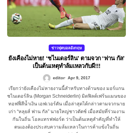
ข่าวฟุตบอลอังกฤษ
ยังเคืองไม่หาย! ‘ชไนเดอร์ลิน’ ตามจวก ‘ฟาน กัล’
เป็นต้นเหตุทำล้มเหลวกับผี!!!
editor
Apr 9, 2017
เรียกว่ายังเคืองไม่หายงานนี้สำหรับทางด้านของ มอร์แกน
ชไนเดอร์ลิน (Morgan Schneiderlin) มิดฟิลด์เฟร้นแมนของ
ทอฟฟี่สีน้ำเงิน เอฟเวอร์ตัน เมื่อล่าสุดได้กล่าวตามจวกนาย
เก่า “หลุยส์ ฟาน กัล” นายใหญ่ชาวดัตช์ เมื่อสมัยที่ร่วมงาน
กันในถิ่น โอลแทรฟฟอร์ด ว่าเป็นต้นเหตุสำคัญที่ทำให้
ตนเองต้องประสบความล้มเหลวในการค้าแข้งในถิ่น